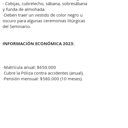
- Cobijas, cubrelecho, sábana, sobresábana
y funda de almohada.
-Deben traer un vestido de color negro u
oscuro para algunas ceremonias litúrgicas
del Seminario.
INFORMACIÓN ECONÓMICA 2023:
-Matrícula anual: $650.000
Cubre la Póliza contra accidentes (anual).
-Pensión mensual: $580.000 (10 meses).
CONTACTO
Celular
322 - 836 7819
Correo electrónico:
pastoralvocacionalsncs@gmail.com