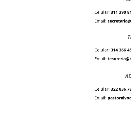
Celular
: 311 390 8
Email
:
secretaria@
T
Celular
:
314 366 4
Email
:
tesoreria@c
AD
Celular
:
322 836 7
Email
:
pastoralvo