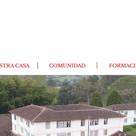
SEMINARIO NACIONAL
CRISTO SACERDOTE
I
n Laudem Sacerdotii C
hristi
STRA CASA
COMUNIDAD
FORMAC