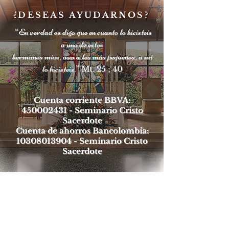
¿DESEAS AYUDARNOS?
En verdad os digo que en cuanto lo hicisteis
“
a uno de estos
hermanos míos, aun a los más pequeños, a mí
lo hicisteis.
” Mt. 25 ; 40
Cuenta corriente BBVA:
450002431
- Seminario Cristo
Sacerdote
Cuenta de ahorros Bancolombia:
10308013904
- Seminario Cristo
Sacerdote