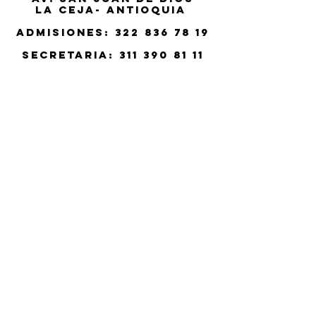
La Ceja- Antioquia
Admisiones:
322 836 78 19
Secretaria:
311 390 81 11
Tesorería:
314 366 45 07
Email:
secretaria@cristosacer
dote.org